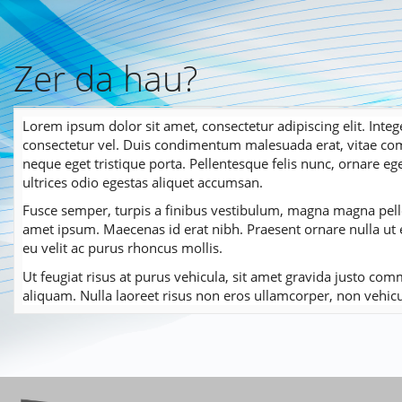
Zer da hau?
Pasar
al
contenido
principal
Lorem ipsum dolor sit amet, consectetur adipiscing elit. Intege
consectetur vel. Duis condimentum malesuada erat, vitae com
neque eget tristique porta. Pellentesque felis nunc, ornare e
ultrices odio egestas aliquet accumsan.
Fusce semper, turpis a finibus vestibulum, magna magna pelle
amet ipsum. Maecenas id erat nibh. Praesent ornare nulla ut
eu velit ac purus rhoncus mollis.
Ut feugiat risus at purus vehicula, sit amet gravida justo co
aliquam. Nulla laoreet risus non eros ullamcorper, non vehicu